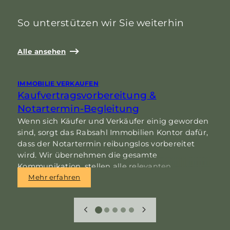
So unterstützen wir Sie weiterhin
Alle ansehen
IMMOBILIE VERKAUFEN
I
Kaufvertragsvorbereitung &
Notartermin-Begleitung
Wenn sich Käufer und Verkäufer einig geworden
E
sind, sorgt das Rabsahl Immobilien Kontor dafür,
I
dass der Notartermin reibungslos vorbereitet
p
wird. Wir übernehmen die gesamte
s
Kommunikation, stellen alle relevanten
d
Informationen zusammen und begleiten Sie
K
Mehr erfahren
persönlich bis zur finalen Unterschrift – und auf
Wunsch auch darüber hinaus.