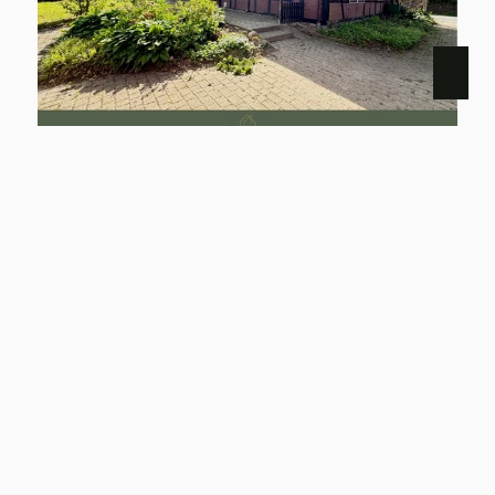
29582 HANSTEDT I
Historisches Landhaus mit Nebengebäuden im idyllischen Velgen
Haus zu kaufen
Wohnfläche: ca. 267,13 m²
Zimmer: 6
Kaufpreis: 274.000 €
Mehr erfahren