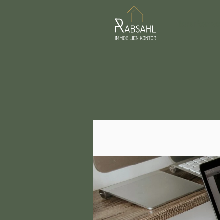
kaufen
v