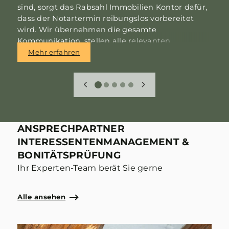
sind, sorgt das Rabsahl Immobilien Kontor dafür,
V
dass der Notartermin reibungslos vorbereitet
u
wird. Wir übernehmen die gesamte
I
Kommunikation, stellen alle relevanten
D
Informationen zusammen und begleiten Sie
I
Mehr erfahren
persönlich bis zur finalen Unterschrift – und auf
u
Wunsch auch darüber hinaus.
A
ANSPRECHPARTNER
INTERESSENTENMANAGEMENT &
BONITÄTSPRÜFUNG
Ihr Experten-Team berät Sie gerne
Alle ansehen