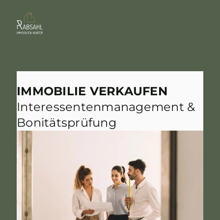
kaufen
verkaufen
+49 173 3849638
bewerten
Kontakt aufnehmen
Pferdeimmobilien
IMMOBILIE VERKAUFEN
Interessentenmanagement &
Bonitätsprüfung