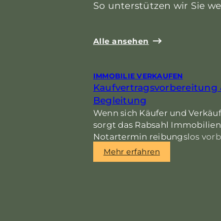
So unterstützen wir Sie we
Alle ansehen
IMMOBILIE VERKAUFEN
Kaufvertragsvorbereitung
Begleitung
Wenn sich Käufer und Verkäuf
sorgt das Rabsahl Immobilien 
Notartermin reibungslos vorbe
übernehmen die gesamte Kom
Mehr erfahren
alle relevanten Information
begleiten Sie persönlich bis zu
und auf Wunsch auch darüber