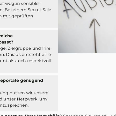
er wegen sensibler
n. Bei einem Secret Sale
ch mit geprüften
welche
passt?
age, Zielgruppe und Ihre
en. Daraus entsteht eine
ient als auch respektvoll
neportale genügend
tung nutzen wir unsere
d unser Netzwerk, um
anzusprechen.