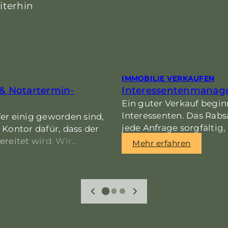
iterhin
IMMOBILIE VERKAUFEN
 & Notartermin-
Interessentenmanag
Ein guter Verkauf begin
Interessenten. Das Rabs
er einig geworden sind,
jede Anfrage sorgfältig,
Kontor dafür, dass der
Besichtigungen und sorg
reitet wird. Wir
Mehr erfahren
nur von ernsthaften Kau
munikation, stellen
en zusammen und
r finalen Unterschrift –
 hinaus.