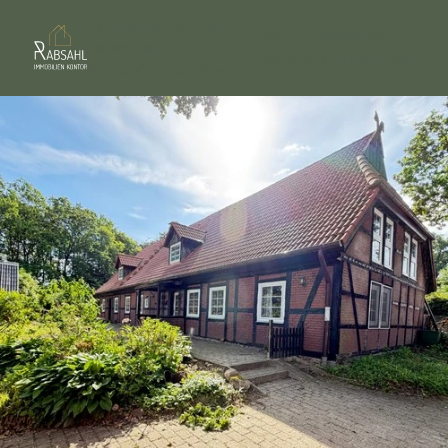
kaufen
verkaufen
+49 173 3849638
bewerten
Kontakt aufnehmen
Pferdeimmobilien