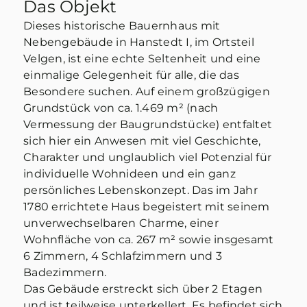
Das Objekt
Dieses historische Bauernhaus mit
Nebengebäude in Hanstedt I, im Ortsteil
Velgen, ist eine echte Seltenheit und eine
einmalige Gelegenheit für alle, die das
HAUS ZU KAUFEN IN
Besondere suchen. Auf einem großzügigen
HANSTEDT I
Grundstück von ca. 1.469 m² (nach
Historisches Landhaus mit
Vermessung der Baugrundstücke) entfaltet
sich hier ein Anwesen mit viel Geschichte,
Nebengebäuden im
Charakter und unglaublich viel Potenzial für
idyllischen Velgen
individuelle Wohnideen und ein ganz
persönliches Lebenskonzept. Das im Jahr
1780 errichtete Haus begeistert mit seinem
unverwechselbaren Charme, einer
Wohnfläche von ca. 267 m² sowie insgesamt
6 Zimmern, 4 Schlafzimmern und 3
Badezimmern.
Das Gebäude erstreckt sich über 2 Etagen
und ist teilweise unterkellert. Es befindet sich