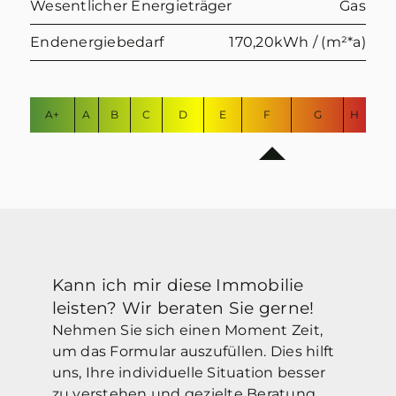
Wesentlicher Energieträger
Gas
Endenergiebedarf
170,20kWh / (m²*a)
A+
A
B
C
D
E
F
G
H
Kann ich mir diese Immobilie
leisten? Wir beraten Sie gerne!
Nehmen Sie sich einen Moment Zeit,
um das Formular auszufüllen. Dies hilft
uns, Ihre individuelle Situation besser
zu verstehen und gezielte Beratung