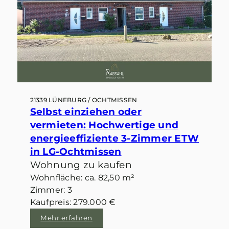
21339 LÜNEBURG / OCHTMISSEN
Selbst einziehen oder
vermieten: Hochwertige und
energieeffiziente 3-Zimmer ETW
in LG-Ochtmissen
Wohnung zu kaufen
Wohnfläche: ca. 82,50 m²
Zimmer: 3
Kaufpreis: 279.000 €
Mehr erfahren