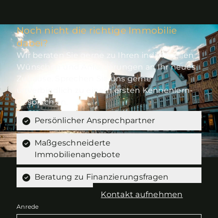
Noch nicht die richtige Immobilie
dabei?
Wir beraten Sie gerne zu Ihren individuellen
Wünschen und Anforderungen an Ihr neues
Zuhause. Sprechen Sie uns gerne
unverbindlich zu einem ersten Kennenlern-
Gespräch an.
Persönlicher Ansprechpartner
Maßgeschneiderte
Immobilienangebote
Beratung zu Finanzierungsfragen
Kontakt aufnehmen
Anrede