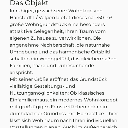
Das Objekt
In ruhiger, gewachsener Wohnlage von
Hanstedt I / Velgen bietet dieses ca. 750 m²
große Wohngrundstück eine besonders
attraktive Gelegenheit, Ihren Traum vom
GRUNDSTÜCK ZU KAUFEN IN
eigenen Zuhause zu verwirklichen. Die
HANSTEDT I
angenehme Nachbarschaft, die naturnahe
Baugrundstück mit ca. 750 m²
Umgebung und das harmonische Ortsbild
schaffen ein Wohngefühl, das gleichermaßen
in zentraler idyllischer Lage
Familien, Paare und Ruhesuchende
von Velgen
anspricht.
Mit seiner Größe eröffnet das Grundstück
vielfältige Gestaltungs- und
Nutzungsmöglichkeiten: Ob klassisches
Einfamilienhaus, ein modernes Wohnkonzept
mit großzügigen Fensterflächen oder ein
durchdachter Grundriss mit Homeoffice – hier
lässt sich Wohnraum nach Ihren individuellen
Vorstellungen planen. Auch im Außenbereich