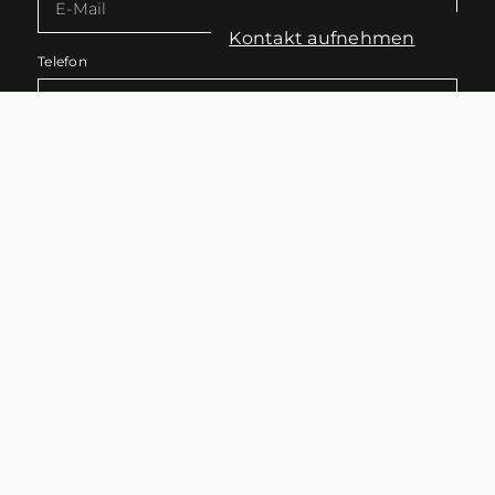
Kontakt aufnehmen
Telefon
Nachricht
Mit diesem Haken bestätigen Sie, dass Sie die
Datenschutzerklärung
zur Kenntnis genommen haben.
Wir nehmen den Schutz Ihrer Daten ernst. Alle
Informationen, die Sie über dieses Kontaktformular
senden, werden streng vertraulich behandelt. Wir
garantieren, dass Ihre persönlichen Daten nicht an
Dritte weitergegeben, verkauft oder anderweitig