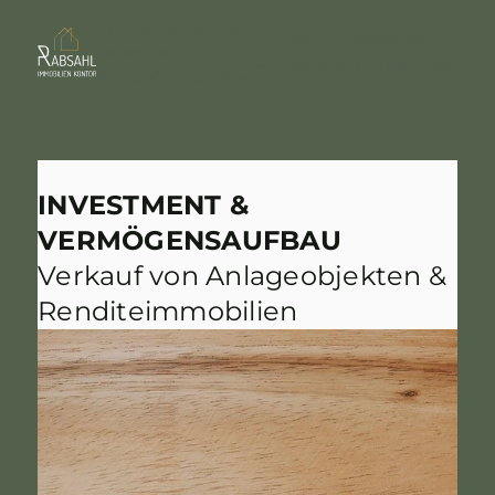
kaufen
verkaufen
+49 173 3849638
bewerten
Kontakt aufnehmen
Pferdeimmobilien
INVESTMENT &
VERMÖGENSAUFBAU
Verkauf von Anlageobjekten &
Renditeimmobilien