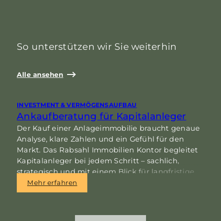
So unterstützen wir Sie weiterhin
Alle ansehen
INVESTMENT & VERMÖGENSAUFBAU
I
Ankaufberatung für Kapitalanleger
I
Der Kauf einer Anlageimmobilie braucht genaue
Analyse, klare Zahlen und ein Gefühl für den
E
Markt. Das Rabsahl Immobilien Kontor begleitet
d
Kapitalanleger bei jedem Schritt – sachlich,
K
strategisch und mit einem Blick für langfristige
n
Chancen in Norddeutschland.
Mehr erfahren
d
l