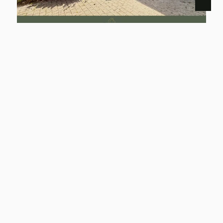
29582 HANSTEDT I
Historisches Landhaus mit Nebengebäuden im idyllischen Velgen
Haus zu kaufen
Wohnfläche: ca. 267,13 m²
Zimmer: 6
Kaufpreis: 274.000 €
Mehr erfahren