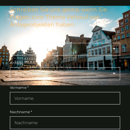
Schreiben Sie uns gerne, wenn Sie
Fragen zum Thema Verkauf von
Anlageobjekten haben.
Thema
Anrede
Vorname
*
Nachname
*