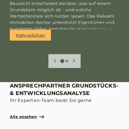
Baurecht entscheidet darüber, was auf einem
Grundstück möglich ist – und welche
W
Wertpotenziale sich nutzen lassen. Das Rabsahl
w
Immobilien Kontor unterstützt Eigentümer und
e
Investoren dabei, bestehende Möglichkeiten zu
K
erkennen, planungsrechtliche Fragen zu klären
Mehr erfahren
P
und belastbare Baurechtsentscheidungen zu
K
erhalten.
r
ANSPRECHPARTNER GRUNDSTÜCKS-
& ENTWICKLUNGSANALYSE
Ihr Experten-Team berät Sie gerne
Alle ansehen