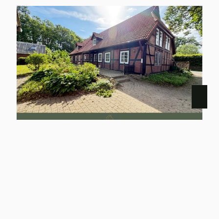
29582 HANSTEDT I
Historisches Landhaus mit Nebengebäuden im idyllischen Velgen
Haus zu kaufen
Wohnfläche: ca. 267,13 m²
Zimmer: 6
Kaufpreis: 274.000 €
Mehr erfahren