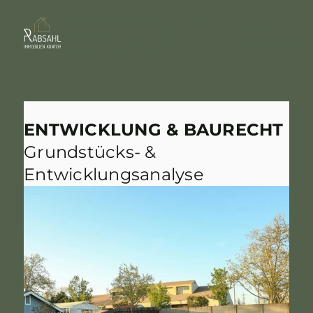
kaufen
verkaufen
+49 173 3849638
bewerten
Kontakt aufnehmen
Pferdeimmobilien
ENTWICKLUNG & BAURECHT
Grundstücks- &
Entwicklungsanalyse