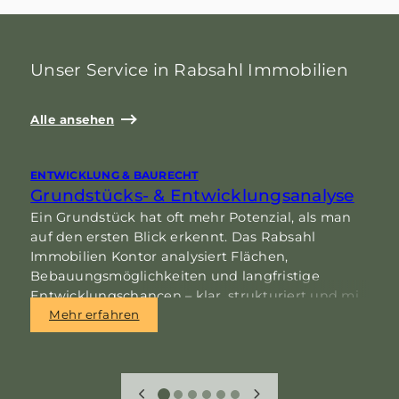
Unser Service in Rabsahl Immobilien
Alle ansehen
ENTWICKLUNG & BAURECHT
E
Grundstücks- & Entwicklungsanalyse
Ein Grundstück hat oft mehr Potenzial, als man
B
auf den ersten Blick erkennt. Das Rabsahl
G
Immobilien Kontor analysiert Flächen,
W
Bebauungsmöglichkeiten und langfristige
I
Entwicklungschancen – klar, strukturiert und mit
I
einem feinen Gespür für regionale
e
Mehr erfahren
Besonderheiten in Norddeutschland.
u
e