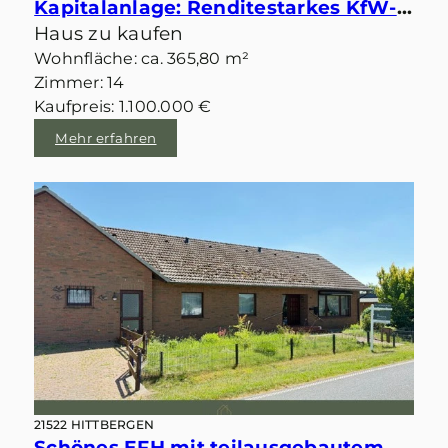
Kapitalanlage: Renditestarkes KfW-Mehrfamilienhaus in Feldrandlage von Echem
Haus zu kaufen
Wohnfläche: ca. 365,80 m²
Zimmer: 14
Kaufpreis: 1.100.000 €
Mehr erfahren
21522 HITTBERGEN
Schönes EFH mit teilausgebautem Dachgeschoss in Feldrandlage von Hittbergen