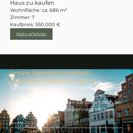
Haus zu kaufen
Wohnfläche: ca. 686 m²
Zimmer: 7
Kaufpreis: 550.000 €
Mehr erfahren
Unsere Experten in Rabsahl
Immobilien beraten Sie gerne
Gerne beraten wir Sie zu Ihren Möglichkeiten
rund um den Kauf, Verkauf und Bewertung
von Immobilien. Sprechen Sie uns einfach an,
wir freuen uns darauf, Sie kennenzulernen.
Thema