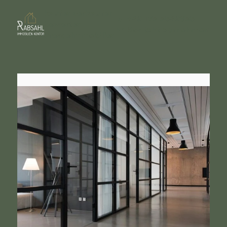
kaufen
verkaufen
+49 173 3849638
bewerten
Kontakt aufnehmen
Pferdeimmobilien